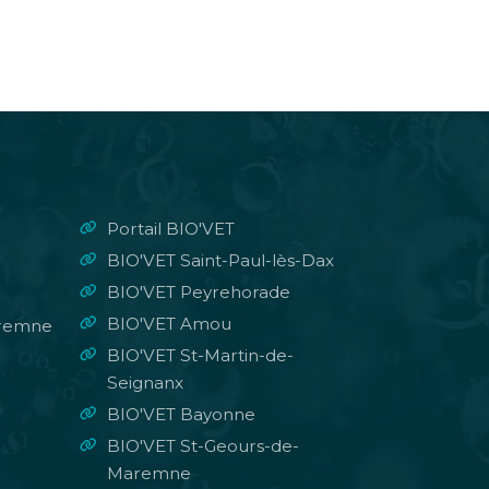
Portail BIO'VET
BIO'VET Saint-Paul-lès-Dax
BIO'VET Peyrehorade
BIO'VET Amou
aremne
BIO'VET St-Martin-de-
Seignanx
BIO'VET Bayonne
BIO'VET St-Geours-de-
Maremne